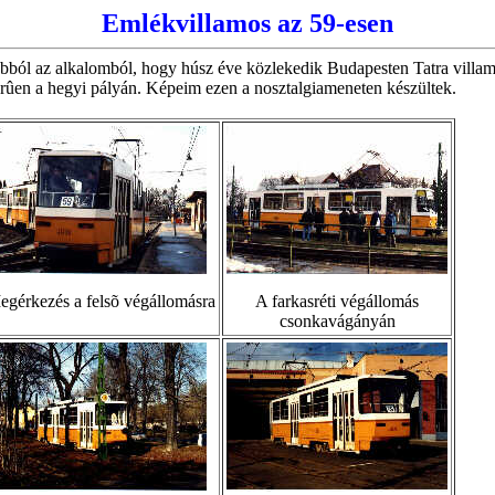
Emlékvillamos az 59-esen
bból az alkalomból, hogy húsz éve közlekedik Budapesten Tatra villamo
rûen a hegyi pályán. Képeim ezen a nosztalgiameneten készültek.
egérkezés a felsõ végállomásra
A farkasréti végállomás
csonkavágányán