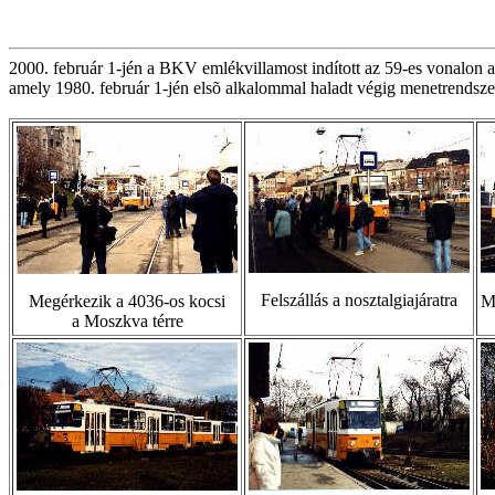
2000. február 1-jén a BKV emlékvillamost indított az 59-es vonalon a
amely 1980. február 1-jén elsõ alkalommal haladt végig menetrendsze
Felszállás a nosztalgiajáratra
Megérkezik a 4036-os kocsi
M
a Moszkva térre