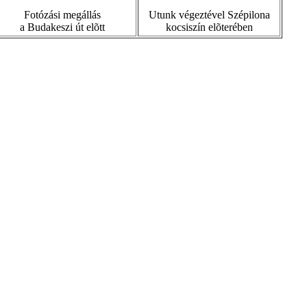
Fotózási megállás
Utunk végeztével Szépilona
a Budakeszi út elõtt
kocsiszín elõterében