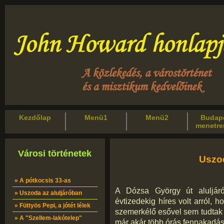
Kezdőlap
Menü1
Menü2
Budape
menetr
Városi történetek