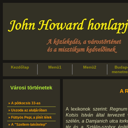
Kezdőlap
Menü1
Menü2
Budape
menetr
Városi történetek