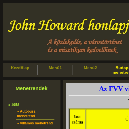
Kezdőlap
Menü1
Menü2
Budape
menetr
Menetrendek
» 1958
» Autóbusz
menetrend
» Villamos menetrend