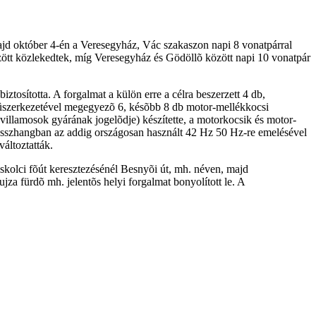
majd október 4-én a Veresegyház, Vác szakaszon napi 8 vonatpárral
özött közlekedtek, míg Veresegyház és Gödöllõ között napi 10 vonatpár
ztosította. A forgalmat a külön erre a célra beszerzett 4 db,
mûszerkezetével megegyezõ 6, késõbb 8 db motor-mellékkocsi
illamosok gyárának jogelõdje) készítette, a motorkocsik és motor-
összhangban az addig országosan használt 42 Hz 50 Hz-re emelésével
áltoztatták.
iskolci fõút keresztezésénél Besnyõi út, mh. néven, majd
za fürdõ mh. jelentõs helyi forgalmat bonyolított le. A