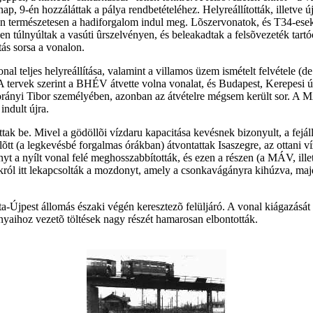
p, 9-én hozzáláttak a pálya rendbetételéhez. Helyreállították, illetve új
yán természetesen a hadiforgalom indul meg. Lõszervonatok, és T34-es
túlnyúltak a vasúti ûrszelvényen, és beleakadtak a felsõvezeték tartó
ás sorsa a vonalon.
al teljes helyreállítása, valamint a villamos üzem ismételt felvétele (
 tervek szerint a BHÉV átvette volna vonalat, és Budapest, Kerepesi ú
 Korányi Tibor személyében, azonban az átvételre mégsem került sor. A 
indult újra.
be. Mivel a gödöllõi vízdaru kapacitása kevésnek bizonyult, a fejállomás 
(a legkevésbé forgalmas órákban) átvontattak Isaszegre, az ottani víz
t a nyílt vonal felé meghosszabbították, és ezen a részen (a MÁV, ille
król itt lekapcsolták a mozdonyt, amely a csonkavágányra kihúzva, maj
-Újpest állomás északi végén keresztezõ felüljáró. A vonal kiágazását i
nyaihoz vezetõ töltések nagy részét hamarosan elbontották.