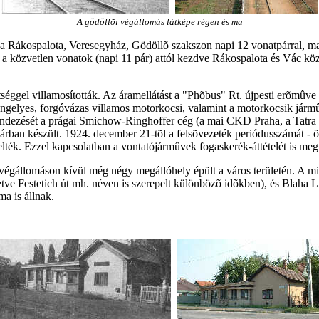
A gödöllõi végállomás látképe régen és ma
án a Rákospalota, Veresegyház, Gödöllõ szakszon napi 12 vonatpárral, 
: a közvetlen vonatok (napi 11 pár) attól kezdve Rákospalota és Vác k
éggel villamosították. Az áramellátást a "Phõbus" Rt. újpesti erõmûve bi
engelyes, forgóvázas villamos motorkocsi, valamint a motorkocsik jár
endezését a prágai Smichow-Ringhoffer cég (a mai CKD Praha, a Tatra v
rban készült. 1924. december 21-tõl a felsõvezeték periódusszámát - 
elték. Ezzel kapcsolatban a vontatójármûvek fogaskerék-áttételét is megv
A végállomáson kívül még négy megállóhely épült a város területén. A m
e Festetich út mh. néven is szerepelt különbözõ idõkben), és Blaha Luj
a is állnak.