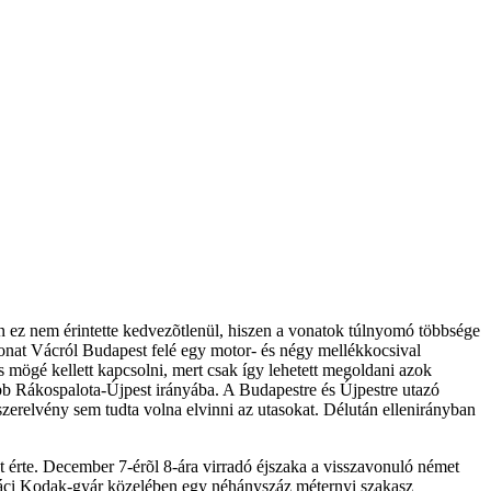
an ez nem érintette kedvezõtlenül, hiszen a vonatok túlnyomó többsége
vonat Vácról Budapest felé egy motor- és négy mellékkocsival
mögé kellett kapcsolni, mert csak így lehetett megoldani azok
ább Rákospalota-Újpest irányába. A Budapestre és Újpestre utazó
zerelvény sem tudta volna elvinni az utasokat. Délután ellenirányban
t érte. December 7-érõl 8-ára virradó éjszaka a visszavonuló német
a váci Kodak-gyár közelében egy néhányszáz méternyi szakasz