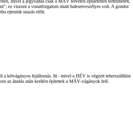
ében, mivel a jegyváltás csak a MÁV felvételi épületében történhetett,
t"; ez viszont a vonatforgalom miatt balesetveszélyes volt. A gondot
ba ejteniük utazás elõtt.
 kétvágányos fejállomás. Itt - mivel a HÉV is végzett teherszállítást
ében az átadás után kerítést építettek a MÁV-vágányok felé.