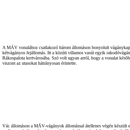
A MÁV vonalához csatlakozó három állomáson bonyolult vágánykapcsol
kétvágányos fejállomás. Itt a közúti villamos vasút egyik rakodóvágány
Rákospalota kertvárosába. Szó volt ugyan arról, hogy a vonalat késõb
viszont az utasokat hátrányosan érintette.
Vác állomáson a MÁV-vágányok állomással átellenes végén készült el a