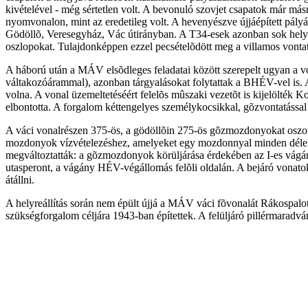
kivételével - még sértetlen volt. A bevonuló szovjet csapatok már másna
nyomvonalon, mint az eredetileg volt. A hevenyészve újjáépített pál
Gödöllõ, Veresegyház, Vác útirányban. A T34-esek azonban sok helyen 
oszlopokat. Tulajdonképpen ezzel pecsételõdött meg a villamos vontat
A háború után a MÁV elsõdleges feladatai között szerepelt ugyan a von
váltakozóárammal), azonban tárgyalásokat folytattak a BHÉV-vel is. A
volna. A vonal üzemeltetéséért felelõs mûszaki vezetõt is kijelölték
elbontotta. A forgalom kéttengelyes személykocsikkal, gõzvontatással 
A váci vonalrészen 375-ös, a gödöllõin 275-ös gõzmozdonyokat oszottak 
mozdonyok vízvételezéshez, amelyeket egy mozdonnyal minden délelõtt 
megváltoztatták: a gõzmozdonyok körüljárása érdekében az I-es vágány
utasperont, a vágány HÉV-végállomás felõli oldalán. A bejáró vonato
átállni.
A helyreállítás során nem épült újjá a MÁV váci fõvonalát Rákospalota
szükségforgalom céljára 1943-ban építettek. A felüljáró pillérmaradvá