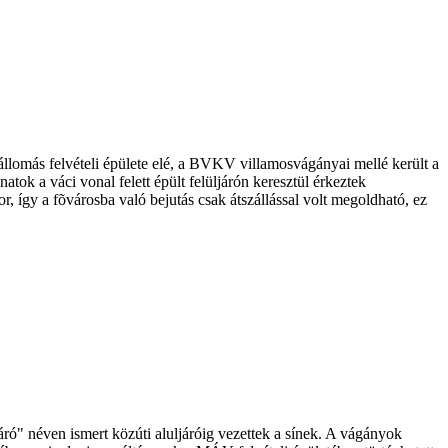
lomás felvételi épülete elé, a BVKV villamosvágányai mellé került a
tok a váci vonal felett épült felüljárón keresztül érkeztek
 így a fõvárosba való bejutás csak átszállással volt megoldható, ez
ró" néven ismert közúti aluljáróig vezettek a sínek. A vágányok