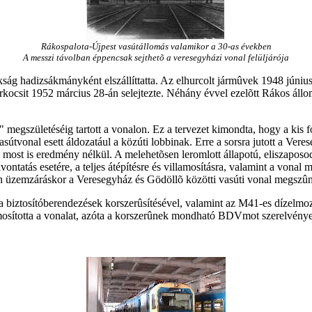
Rákospalota-Újpest vasútállomás valamikor a 30-as években
A messzi távolban éppencsak sejthetõ a veresegyházi vonal felüljárója
ág hadizsákmányként elszállíttatta. Az elhurcolt jármûvek 1948 júniusá
ocsit 1952 március 28-án selejtezte. Néhány évvel ezelõtt Rákos állo
egszületéséig tartott a vonalon. Ez a tervezet kimondta, hogy a kis fo
asútvonal esett áldozatául a közúti lobbinak. Erre a sorsra jutott a Ve
 most is eredmény nélkül. A melehetõsen leromlott állapotú, eliszapo
vontatás esetére, a teljes átépítésre és villamosításra, valamint a vonal
n üzemzáráskor a Veresegyház és Gödöllõ közötti vasúti vonal megszûnt
biztosítóberendezések korszerûsítésével, valamint az M41-es dízelmozd
osította a vonalat, azóta a korszerûnek mondható BDVmot szerelvények