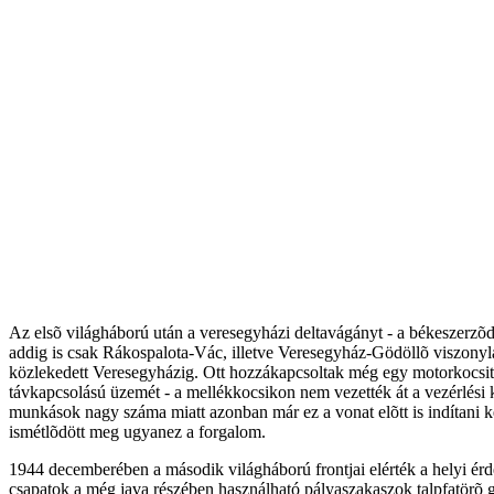
Az elsõ világháború után a veresegyházi deltavágányt - a békeszerzõd
addig is csak Rákospalota-Vác, illetve Veresegyház-Gödöllõ viszonyl
közlekedett Veresegyházig. Ott hozzákapcsoltak még egy motorkocsit,
távkapcsolású üzemét - a mellékkocsikon nem vezették át a vezérlési 
munkások nagy száma miatt azonban már ez a vonat elõtt is indítani k
ismétlõdött meg ugyanez a forgalom.
1944 decemberében a második világháború frontjai elérték a helyi érde
csapatok a még java részében használható pályaszakaszok talpfatörõ g