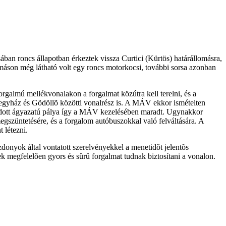
ban roncs állapotban érkeztek vissza Curtici (Kürtös) határállomásra,
máson még látható volt egy roncs motorkocsi, további sorsa azonban
rgalmú mellékvonalakon a forgalmat közútra kell terelni, és a
resegyház és Gödöllõ közötti vonalrész is. A MÁV ekkor ismételten
sodott ágyazatú pálya így a MÁV kezelésében maradt. Ugynakkor
 megszüntetésére, és a forgalom autóbuszokkal való felváltására. A
 létezni.
onyok által vontatott szerelvényekkel a menetidõt jelentõs
 megfelelõen gyors és sûrû forgalmat tudnak biztosítani a vonalon.