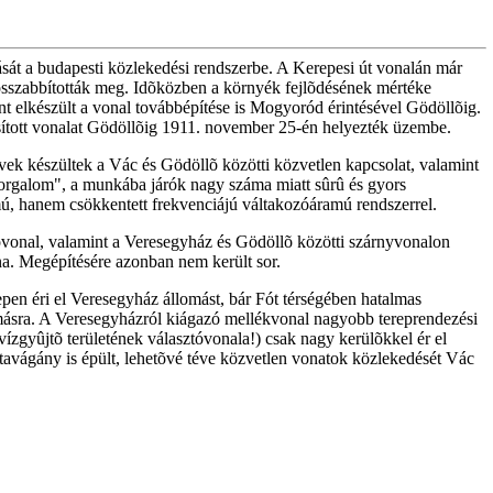
sát a budapesti közlekedési rendszerbe. A Kerepesi út vonalán már
osszabbították meg. Idõközben a környék fejlõdésének mértéke
int elkészült a vonal továbbépítése is Mogyoród érintésével Gödöllõig.
osított vonalat Gödöllõig 1911. november 25-én helyezték üzembe.
vek készültek a Vác és Gödöllõ közötti közvetlen kapcsolat, valamint
forgalom", a munkába járók nagy száma miatt sûrû és gyors
, hanem csökkentett frekvenciájú váltakozóáramú rendszerrel.
õvonal, valamint a Veresegyház és Gödöllõ közötti szárnyvonalon
lna. Megépítésére azonban nem került sor.
pen éri el Veresegyház állomást, bár Fót térségében hatalmas
lomásra. A Veresegyházról kiágazó mellékvonal nagyobb tereprendezési
ízgyûjtõ területének választóvonala!) csak nagy kerülõkkel ér el
tavágány is épült, lehetõvé téve közvetlen vonatok közlekedését Vác