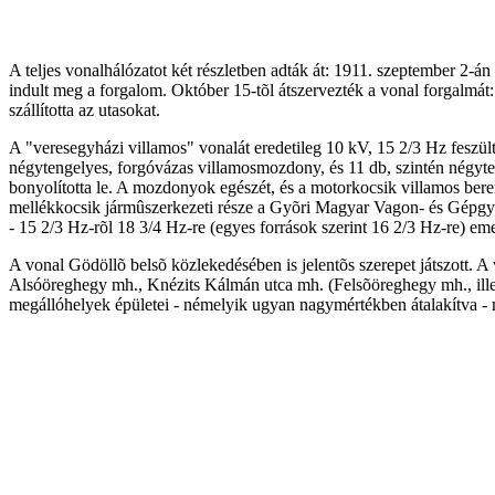
A teljes vonalhálózatot két részletben adták át: 1911. szeptember 2-
indult meg a forgalom. Október 15-tõl átszervezték a vonal forgalmát
szállította az utasokat.
A "veresegyházi villamos" vonalát eredetileg 10 kV, 15 2/3 Hz feszülts
négytengelyes, forgóvázas villamosmozdony, és 11 db, szintén négyt
bonyolította le. A mozdonyok egészét, és a motorkocsik villamos ber
mellékkocsik jármûszerkezeti része a Gyõri Magyar Vagon- és Gépgyá
- 15 2/3 Hz-rõl 18 3/4 Hz-re (egyes források szerint 16 2/3 Hz-re) em
A vonal Gödöllõ belsõ közlekedésében is jelentõs szerepet játszott. 
Alsóöreghegy mh., Knézits Kálmán utca mh. (Felsõöreghegy mh., illetv
megállóhelyek épületei - némelyik ugyan nagymértékben átalakítva - m