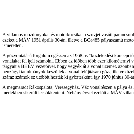
A villamos mozdonyokat és motorkocsikat a szovjet vasúti parancsnoks
ezeket a MÁV 1951 április 30-án, illetve a BCa485 pályaszámú motork
ismeretlen.
A gõzvontatású forgalom egészen az 1968-as "közlekedési koncepció" m
vonalakat fel kell számolni. Ebben az idõben több ezer kilométernyi v
tárgyalt a BHÉV vezetõivel, hogy vegyék át a vonal üzemét, azonban
pénzügyi tanulmányok készültek a vonal felújítására gõz-, illetve dízel
száraz számok ez utóbbit hozták ki gyõztesként, így 1970 június 30-á
A megmaradt Rákospalota, Veresegyház, Vác vonalrészen a pálya és a 
mértékben sikerült lecsökkenteni. Néhány évvel ezelõtt a MÁV villam