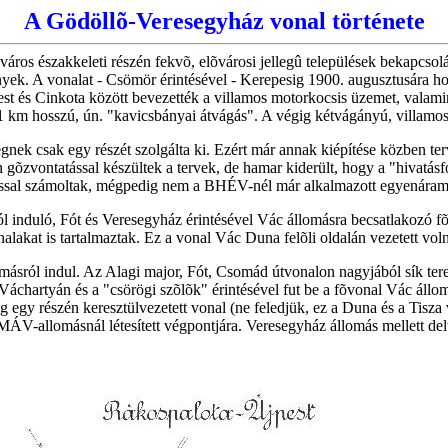
A Gödöllõ-Veresegyház vonal története
os északkeleti részén fekvõ, elõvárosi jellegû települések bekapcsolá
yek. A vonalat - Csömör érintésével - Kerepesig 1900. augusztusára h
apest és Cinkota között bevezették a villamos motorkocsis üzemet, valam
2,1 km hosszú, ún. "kavicsbányai átvágás". A végig kétvágányú, villam
ek csak egy részét szolgálta ki. Ezért már annak kiépítése közben ter
 gõzvontatással készültek a tervek, de hamar kiderült, hogy a "hivatás
ással számoltak, mégpedig nem a BHÉV-nél már alkalmazott egyenáramú
 induló, Fót és Veresegyház érintésével Vác állomásra becsatlakozó f
alakat is tartalmaztak. Ez a vonal Vác Duna felõli oldalán vezetett vo
ásról indul. Az Alagi major, Fót, Csomád útvonalon nagyjából sík tere
l Váchartyán és a "csörögi szõlõk" érintésével fut be a fõvonal Vác ál
gy részén keresztülvezetett vonal (ne feledjük, ez a Duna és a Tisza v
ÁV-allomásnál létesített végpontjára. Veresegyház állomás mellett del