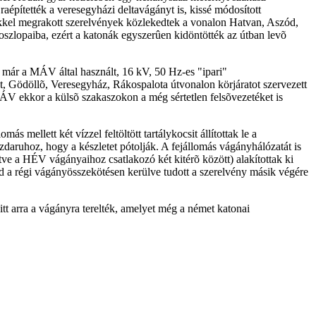
raépítették a veresegyházi deltavágányt is, kissé módosított
ekkel megrakott szerelvények közlekedtek a vonalon Hatvan, Aszód,
oszlopaiba, ezért a katonák egyszerûen kidöntötték az útban levõ
de már a MÁV által használt, 16 kV, 50 Hz-es "ipari"
t, Gödöllõ, Veresegyház, Rákospalota útvonalon körjáratot szervezett
MÁV ekkor a külsõ szakaszokon a még sértetlen felsõvezetéket is
mellett két vízzel feltöltött tartálykocsit állítottak le a
daruhoz, hogy a készletet pótolják. A fejállomás vágányhálózatát is
tve a HÉV vágányaihoz csatlakozó két kitérõ között) alakítottak ki
d a régi vágányösszekötésen kerülve tudott a szerelvény másik végére
tt arra a vágányra terelték, amelyet még a német katonai