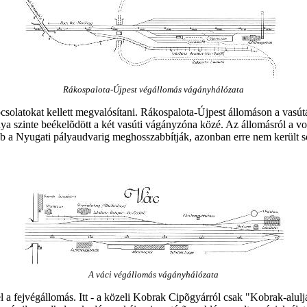
Rákospalota-Újpest végállomás vágányhálózata
atokat kellett megvalósítani. Rákospalota-Újpest állomáson a vasútál
a szinte beékelõdött a két vasúti vágányzóna közé. Az állomásról a vona
b a Nyugati pályaudvarig meghosszabbítják, azonban erre nem került sor,
A váci végállomás vágányhálózata
 fejvégállomás. Itt - a közeli Kobrak Cipõgyárról csak "Kobrak-aluljá