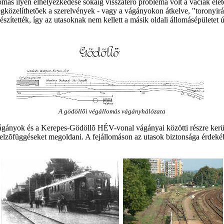
omás ilyen elhelyezkedése sokáig visszatérõ probléma volt a váciak élet
egközelíthetõek a szerelvények - vagy a vágányokon átkelve, "toronyirán
szítették, így az utasoknak nem kellett a másik oldali állomásépületet út
A gödöllõi végállomás vágányhálózata
ányok és a Kerepes-Gödöllõ HÉV-vonal vágányai közötti részre került a
 a jelzõfüggéseket megoldani. A fejállomáson az utasok biztonsága érdek