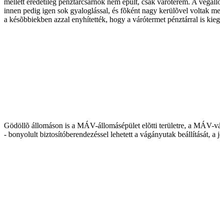
mellett eredetileg pénztárcsarnok nem épült, csak váróterem. A végáll
innen pedig igen sok gyaloglással, és fõként nagy kerülõvel voltak m
a késõbbiekben azzal enyhítették, hogy a várótermet pénztárral is kiegé
Gödöllõ állomáson is a MÁV-állomásépület elõtti területre, a MÁV-vág
- bonyolult biztosítóberendezéssel lehetett a vágányutak beállítását,