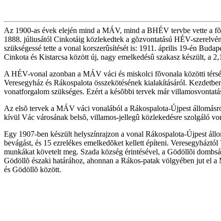
Az 1900-as évek elején mind a MÁV, mind a BHÉV tervbe vette a fõvár
1888. júliusától Cinkotáig közlekedtek a gõzvontatású HÉV-szerelvén
szükségessé tette a vonal korszerûsítését is: 1911. április 19-én Bud
Cinkota és Kistarcsa között új, nagy emelkedésû szakasz készült, a 
A HÉV-vonal azonban a MÁV váci és miskolci fõvonala közötti térségn
Veresegyház és Rákospalota összekötésének kialakításáról. Kezdetben
vonatforgalom szükséges. Ezért a késõbbi tervek már villamosvontat
Az elsõ tervek a MÁV váci vonalából a Rákospalota-Újpest állomásról
kívül Vác városának belsõ, villamos-jellegû közlekedésre szolgáló von
Egy 1907-ben készült helyszínrajzon a vonal Rákospalota-Újpest állom
bevágást, és 15 ezrelékes emelkedõket kellett építeni. Veresegyháztó
munkákat követelt meg. Szada község érintésével, a Gödöllõi dombság e
Gödöllõ északi határához, ahonnan a Rákos-patak völgyében jut el a M
és Gödöllõ között.