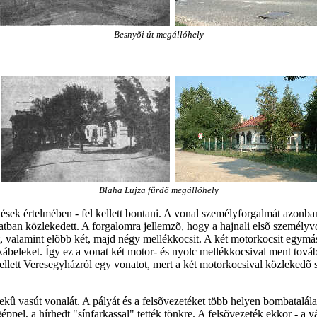
Besnyõi út megállóhely
Blaha Lujza fürdõ megállóhely
ések értelmében - fel kellett bontani. A vonal személyforgalmát azonb
atban közlekedett. A forgalomra jellemzõ, hogy a hajnali elsõ személy
 valamint elõbb két, majd négy mellékkocsit. A két motorkocsit egymás 
kábeleket. Így ez a vonat két motor- és nyolc mellékkocsival ment tov
ellett Veresegyházról egy vonatot, mert a két motorkocsival közlekedõ s
kû vasút vonalát. A pályát és a felsõvezetéket több helyen bombatalála
éppel, a hírhedt "sínfarkassal" tették tönkre. A felsõvezeték ekkor - 