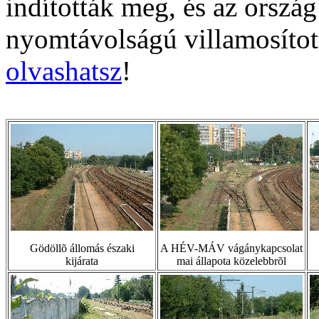
indították meg, és az ország
nyomtávolságú villamosítot
olvashatsz
!
Gödöllõ állomás északi
A HÉV-MÁV vágánykapcsolat
kijárata
mai állapota közelebbrõl