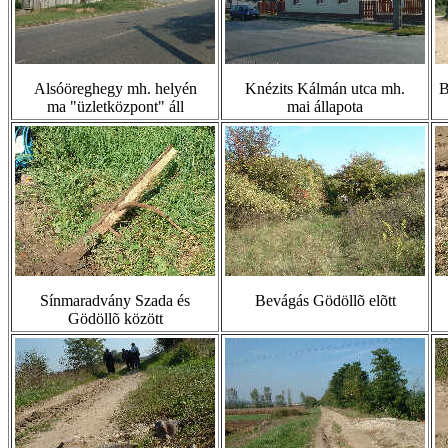
Alsóöreghegy mh. helyén
Knézits Kálmán utca mh.
B
ma "üzletközpont" áll
mai állapota
Sínmaradvány Szada és
Bevágás Gödöllõ elõtt
Gödöllõ között