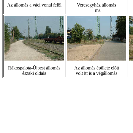
Az állomás a váci vonal felõl
Veresegyház állomás
- ma
Rákospalota-Újpest állomás
Az állomás épülete elõtt
északi oldala
volt itt is a végállomás