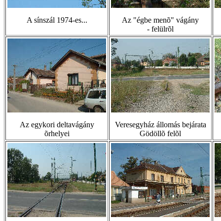
A sínszál 1974-es...
Az "égbe menõ" vágány
- felülrõl
Az egykori deltavágány
Veresegyház állomás bejárata
õrhelyei
Gödöllõ felõl