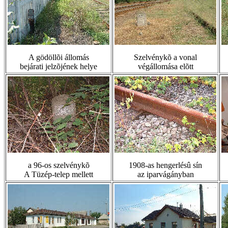
A gödöllõi állomás
Szelvénykõ a vonal
bejárati jelzõjének helye
végállomása elõtt
a 96-os szelvénykõ
1908-as hengerlésû sín
A Tüzép-telep mellett
az iparvágányban