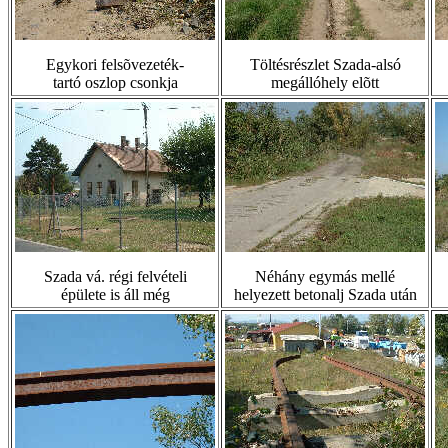
Egykori felsõvezeték-
Töltésrészlet Szada-alsó
tartó oszlop csonkja
megállóhely elõtt
Szada vá. régi felvételi
Néhány egymás mellé
épülete is áll még
helyezett betonalj Szada után